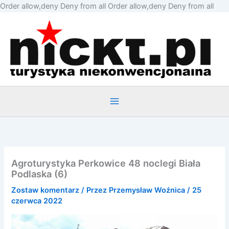
Prze
Order allow,deny Deny from all
Order allow,deny Deny from all
do
treśc
Agroturystyka Perkowice 48 noclegi Biała
Podlaska (6)
Zostaw komentarz
/ Przez
Przemysław Woźnica
/
25
czerwca 2022