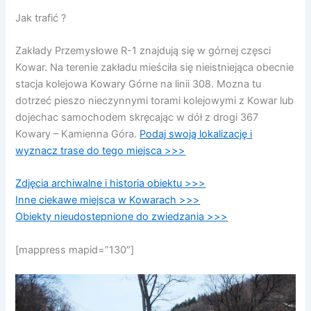
Jak trafić ?
Zakłady Przemysłowe R-1 znajdują się w górnej częsci
Kowar. Na terenie zakładu mieściła się nieistniejąca obecnie
stacja kolejowa Kowary Górne na linii 308. Mozna tu
dotrzeć pieszo nieczynnymi torami kolejowymi z Kowar lub
dojechac samochodem skręcając w dół z drogi 367
Kowary – Kamienna Góra.
Podaj swoją lokalizację i
wyznacz trase do tego miejsca >>>
Zdjęcia archiwalne i historia obiektu >>>
Inne ciekawe miejsca w Kowarach >>>
Obiekty nieudostepnione do zwiedzania >>>
[mappress mapid=”130″]