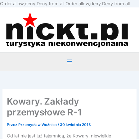
Prze
Order allow,deny Deny from all
Order allow,deny Deny from all
do
treśc
Kowary. Zakłady
przemysłowe R-1
Przez
Przemysław Woźnica
/
30 kwietnia 2013
Od lat nie jest już tajemnicą, że Kowary, niewielkie