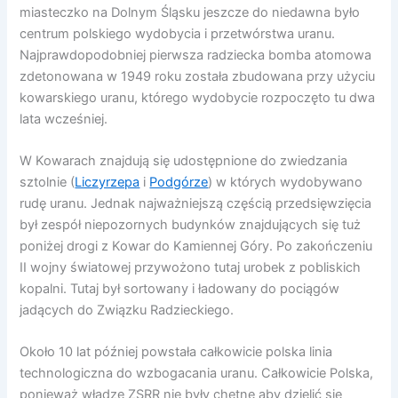
miasteczko na Dolnym Śląsku jeszcze do niedawna było
centrum polskiego wydobycia i przetwórstwa uranu.
Najprawdopodobniej pierwsza radziecka bomba atomowa
zdetonowana w 1949 roku została zbudowana przy użyciu
kowarskiego uranu, którego wydobycie rozpoczęto tu dwa
lata wcześniej.
W Kowarach znajdują się udostępnione do zwiedzania
sztolnie (
Liczyrzepa
i
Podgórze
) w których wydobywano
rudę uranu. Jednak najważniejszą częścią przedsięwzięcia
był zespół niepozornych budynków znajdujących się tuż
poniżej drogi z Kowar do Kamiennej Góry. Po zakończeniu
II wojny światowej przywożono tutaj urobek z pobliskich
kopalni. Tutaj był sortowany i ładowany do pociągów
jadących do Związku Radzieckiego.
Około 10 lat później powstała całkowicie polska linia
technologiczna do wzbogacania uranu. Całkowicie Polska,
ponieważ władze ZSRR nie były chętne aby dzielić się