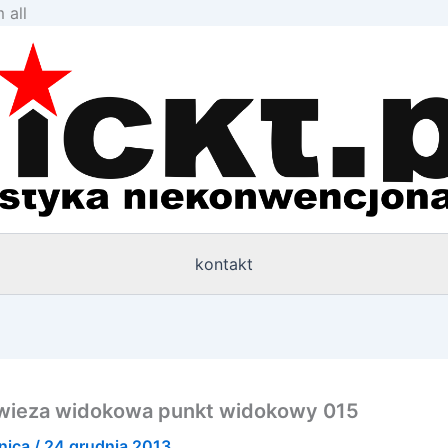
Przejdź
 all
do
treści
kontakt
ka wieza widokowa punkt widokowy 015
nica
/
24 grudnia 2013