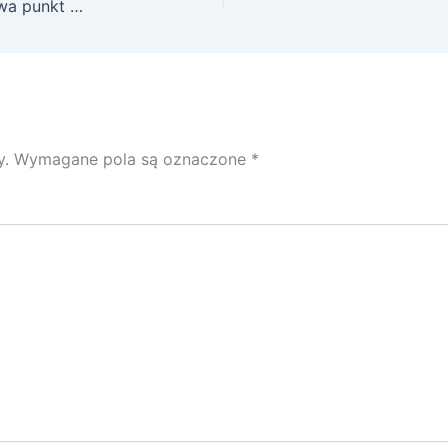
nickt.pl zlotoryja baszta kowalska wieza widokowa punkt widokowy 015
y.
Wymagane pola są oznaczone
*