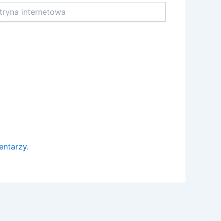
na
netowa
entarzy.