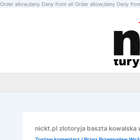
Order allow,deny Deny from all
Order allow,deny Deny from
nickt.pl zlotoryja baszta kowals
Zostaw komentarz
/ Przez
Przemysław Woź