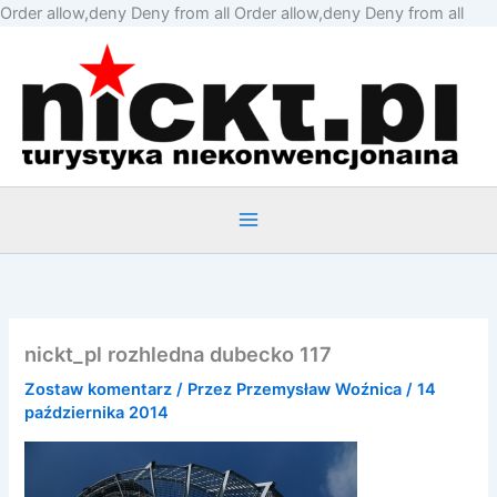
Prze
Order allow,deny Deny from all
Order allow,deny Deny from all
do
treśc
nickt_pl rozhledna dubecko 117
Zostaw komentarz
/ Przez
Przemysław Woźnica
/
14
października 2014