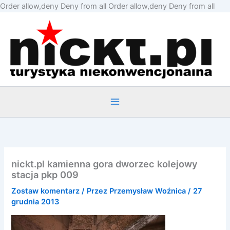
Prze
Order allow,deny Deny from all
Order allow,deny Deny from all
do
treśc
nickt.pl kamienna gora dworzec kolejowy
stacja pkp 009
Zostaw komentarz
/ Przez
Przemysław Woźnica
/
27
grudnia 2013