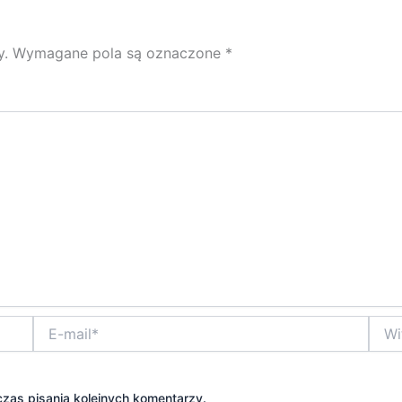
y.
Wymagane pola są oznaczone
*
E-
Witry
mail*
inter
zas pisania kolejnych komentarzy.