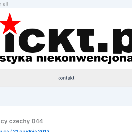
Przejdź
 all
do
treści
kontakt
emcy czechy 044
nica
/
21 grudnia 2013