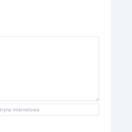
na
netowa