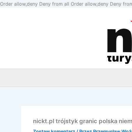
Order allow,deny Deny from all
Order allow,deny Deny from
nickt.pl trójstyk granic polska ni
Zostaw komentarz
/ Przez
Przemysław Woź